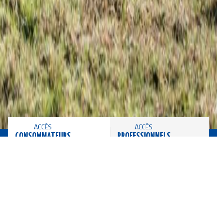
Public
CONSOMMATEURS
PROFESSIONNELS
BLANC BLEU BELGE
Le Blanc Bleu Belge est une race bovine originaire de Belgique
reconnue pour son développement musculaire exceptionnel et