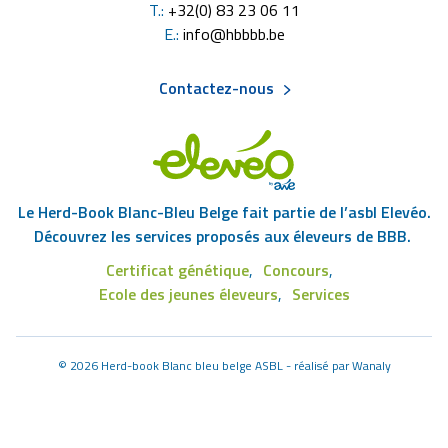
T.:
+32(0) 83 23 06 11
E.:
info@hbbbb.be
Contactez-nous
Menu
Pied
Le Herd-Book Blanc-Bleu Belge fait partie de l’asbl Elevéo.
de
Découvrez les services proposés aux éleveurs de BBB.
Certificat génétique
Concours
page
Footer
Ecole des jeunes éleveurs
Services
Eleveo
©
2026 Herd-book Blanc bleu belge ASBL - réalisé par
Wanaly