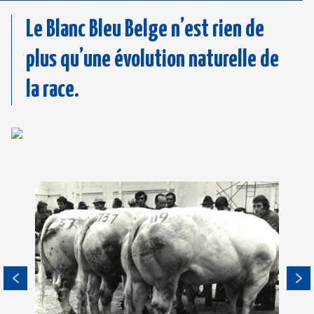
Le Blanc Bleu Belge n’est rien de
plus qu’une évolution naturelle de
la race.
Image
Image
Im