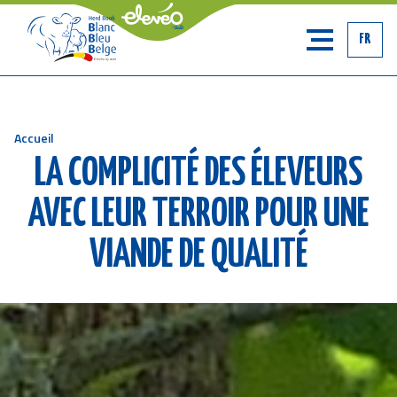
FR
Accueil
Fil
LA COMPLICITÉ DES ÉLEVEURS
d'Ariane
AVEC LEUR TERROIR POUR UNE
VIANDE DE QUALITÉ
Image