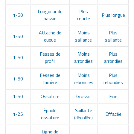
Longueur du
Plus
1-50
Plus longue
bassin
courte
Attache de
Moins
Plus
1-50
queue
saillante
saillante
Fesses de
Moins
Plus
1-50
profil
arrondies
arrondies
Fesses de
Moins
Plus
1-50
l'arrière
rebondies
rebondies
1-50
Ossature
Grosse
Fine
Épaule
Saillante
1-25
Effacée
ossature
(décollée)
Ligne de