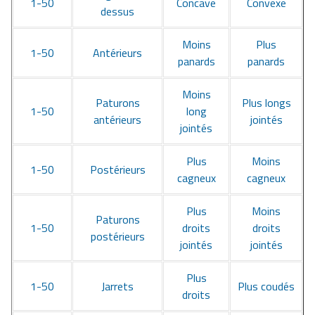
1-50
Concave
Convexe
dessus
Moins
Plus
1-50
Antérieurs
panards
panards
Moins
Paturons
Plus longs
1-50
long
antérieurs
jointés
jointés
Plus
Moins
1-50
Postérieurs
cagneux
cagneux
Plus
Moins
Paturons
1-50
droits
droits
postérieurs
jointés
jointés
Plus
1-50
Jarrets
Plus coudés
droits