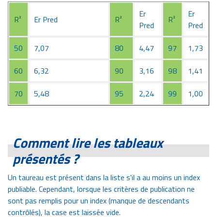
Er
Er
R²
Er Pred
R²
R²
Pred
Pred
50
7,07
80
4,47
97
1,73
60
6,32
90
3,16
98
1,41
70
5,48
95
2,24
99
1,00
Comment lire les tableaux
présentés ?
Un taureau est présent dans la liste s'il a au moins un index
publiable. Cependant, lorsque les critères de publication ne
sont pas remplis pour un index (manque de descendants
contrôlés), la case est laissée vide.