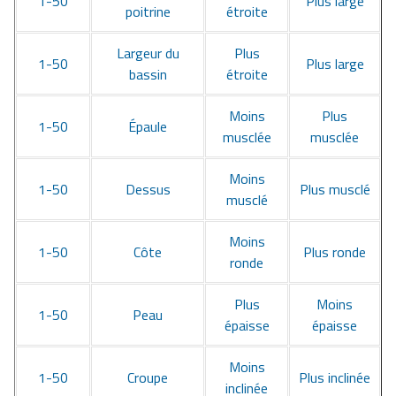
1-50
Plus large
poitrine
étroite
Largeur du
Plus
1-50
Plus large
bassin
étroite
Moins
Plus
1-50
Épaule
musclée
musclée
Moins
1-50
Dessus
Plus musclé
musclé
Moins
1-50
Côte
Plus ronde
ronde
Plus
Moins
1-50
Peau
épaisse
épaisse
Moins
1-50
Croupe
Plus inclinée
inclinée