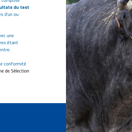
ry composé
ultats du test
s d'un ou
vec une
ires étant
entre.
s de conformité
e de Sélection