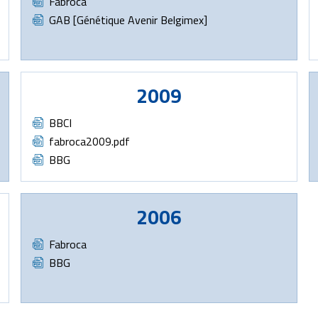
Document
Fabroca
Document
GAB [Génétique Avenir Belgimex]
2009
Document
BBCI
Document
fabroca2009.pdf
Document
BBG
2006
Document
Fabroca
Document
BBG