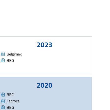
2023
Document
Belgimex
Document
BBG
2020
Document
BBCI
Document
Fabroca
Document
BBG