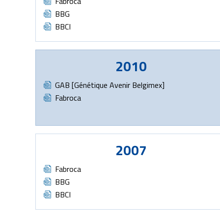
Document
Fabroca
Document
BBG
Document
BBCI
2010
Document
GAB [Génétique Avenir Belgimex]
Document
Fabroca
2007
Document
Fabroca
Document
BBG
Document
BBCI