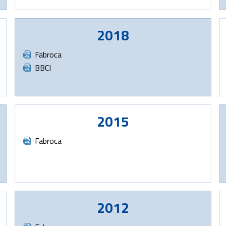
2018
Document
Fabroca
Document
BBCI
2015
Document
Fabroca
2012