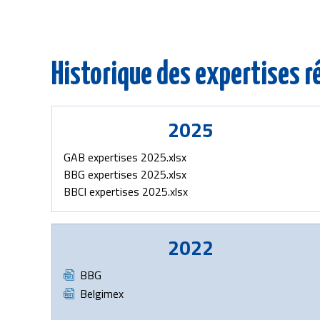
Historique des expertises r
2025
Document
GAB expertises 2025.xlsx
Document
BBG expertises 2025.xlsx
Document
BBCI expertises 2025.xlsx
2022
Document
BBG
Document
Belgimex