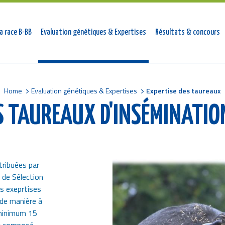
tion
a race B-BB
Evaluation génétiques & Expertises
Résultats & concours
ale
Home
Evaluation génétiques & Expertises
Expertise des taureaux
S TAUREAUX D'INSÉMINATION
tribuées par
Image
 de Sélection
s exeprtises
 de manière à
 minimum 15