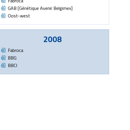
Document
Fabroca
Document
GAB [Génétique Avenir Belgimex]
Document
Oost-west
2008
Document
Fabroca
Document
BBG
Document
BBCI