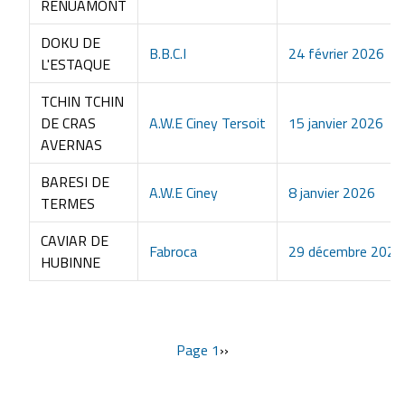
RENUAMONT
DOKU DE
B.B.C.I
24 février 2026
L'ESTAQUE
TCHIN TCHIN
DE CRAS
A.W.E Ciney Tersoit
15 janvier 2026
AVERNAS
BARESI DE
A.W.E Ciney
8 janvier 2026
TERMES
CAVIAR DE
Fabroca
29 décembre 2025
HUBINNE
Page 1
Page
››
suivante
Pagination