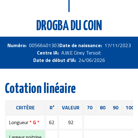
DROGBA DU COIN
Numéro
00566401303
Date de naissance
17/11/2023
Centre IA
A.W.E Ciney Tersoit
Date de début d'IA
24/06/2026
Cotation linéaire
CRITÈRE
R²
VALEUR
70
80
90
100
Longueur
* G *
62
92
Largeur poitrine