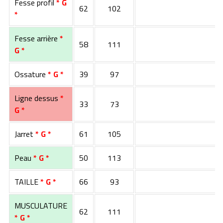
Fesse profil
* G
62
102
*
Fesse arrière
*
58
111
G *
Ossature
* G *
39
97
Ligne dessus
*
33
73
G *
Jarret
* G *
61
105
Peau
* G *
50
113
TAILLE
* G *
66
93
MUSCULATURE
62
111
* G *