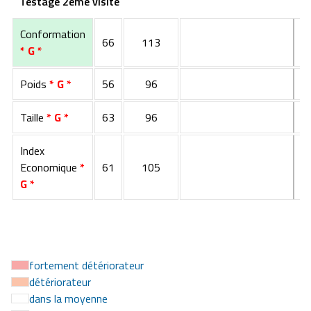
Testage 2ème visite
Conformation
66
113
* G *
Poids
* G *
56
96
Taille
* G *
63
96
Index
Economique
*
61
105
G *
fortement détériorateur
détériorateur
dans la moyenne