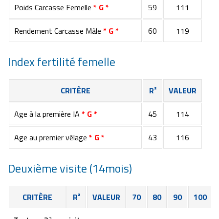
Poids Carcasse Femelle
* G *
59
111
Rendement Carcasse Mâle
* G *
60
119
Index fertilité femelle
CRITÈRE
R²
VALEUR
Age à la première IA
* G *
45
114
Age au premier vêlage
* G *
43
116
Deuxième visite (14mois)
CRITÈRE
R²
VALEUR
70
80
90
100