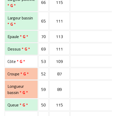
66
115
* G *
Largeur bassin
65
111
* G *
Epaule
* G *
70
113
Dessus
* G *
69
111
Côte
* G *
53
109
Croupe
* G *
52
87
Longueur
59
89
bassin
* G *
Queue
* G *
50
115