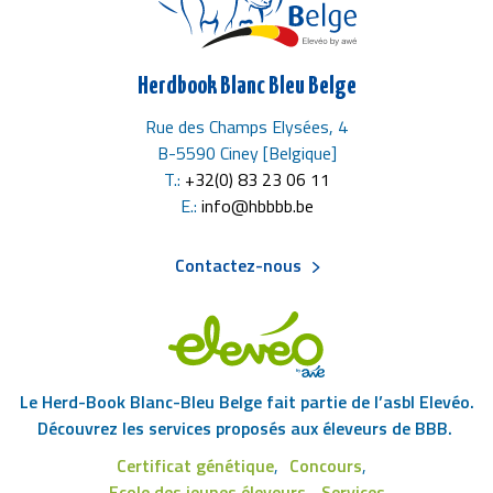
Herdbook Blanc Bleu Belge
Rue des Champs Elysées, 4
B-5590 Ciney [Belgique]
T.:
+32(0) 83 23 06 11
E.:
info@hbbbb.be
Contactez-nous
Menu
Pied
Le Herd-Book Blanc-Bleu Belge fait partie de l’asbl Elevéo.
de
Découvrez les services proposés aux éleveurs de BBB.
Certificat génétique
Concours
page
Ecole des jeunes éleveurs
Services