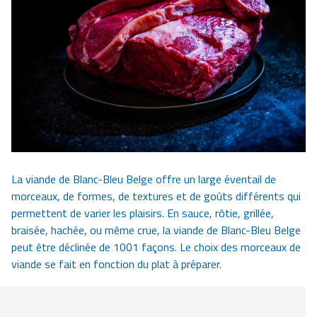
La viande de Blanc-Bleu Belge offre un large éventail de
morceaux, de formes, de textures et de goûts différents qui
permettent de varier les plaisirs. En sauce, rôtie, grillée,
braisée, hachée, ou même crue, la viande de Blanc-Bleu Belge
peut être déclinée de 1001 façons. Le choix des morceaux de
viande se fait en fonction du plat à préparer.