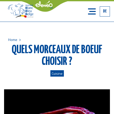
DE
Home
Breadcrumb
QUELS MORCEAUX DE BOEUF
CHOISIR ?
Cuisine