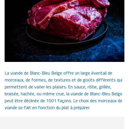
La viande de Blanc-Bleu Belge offre un large éventail de
morceaux, de formes, de textures et de goûts différents qui
permettent de varier les plaisirs. En sauce, rôtie, grillée,
braisée, hachée, ou même crue, la viande de Blanc-Bleu Belge
peut être déclinée de 1001 façons. Le choix des morceaux de
viande se fait en fonction du plat à préparer.