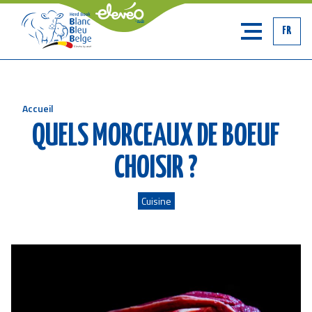
FR
Accueil
Fil
QUELS MORCEAUX DE BOEUF
d'Ariane
CHOISIR ?
Cuisine