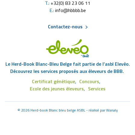
T.:
+32(0) 83 23 06 11
E.:
info@hbbbb.be
Contactez-nous
Menu
Pied
Le Herd-Book Blanc-Bleu Belge fait partie de l’asbl Elevéo.
de
Découvrez les services proposés aux éleveurs de BBB.
Certificat génétique
Concours
page
Footer
Ecole des jeunes éleveurs
Services
Eleveo
©
2026 Herd-book Blanc bleu belge ASBL - réalisé par
Wanaly