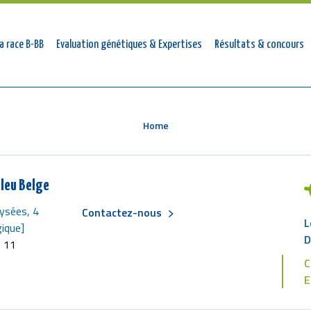
tion
a race B-BB
Evaluation génétiques & Expertises
Résultats & concours
ale
Home
leu Belge
ysées, 4
Contactez-nous
L
Menu
ique]
D
6 11
C
Pied
E
de