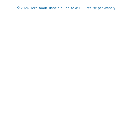
©
2026 Herd-book Blanc bleu belge ASBL - réalisé par
Wanaly
page