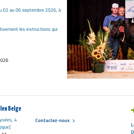
u 02 au 06 septembre 2026, à
ivement les instructions qui
2026
leu Belge
ysées, 4
Contactez-nous
L
Menu
ique]
D