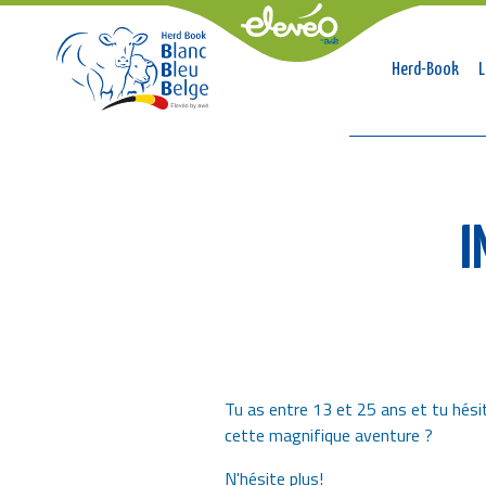
Naviga
Herd-Book
L
princip
Breadcrumb
I
Tu as entre 13 et 25 ans et tu hésit
cette magnifique aventure ?
N'hésite plus!