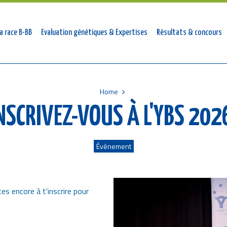
tion
a race B-BB
Evaluation génétiques & Expertises
Résultats & concours
ale
Home
NSCRIVEZ-VOUS À L'YBS 202
Événement
es encore à t'inscrire pour