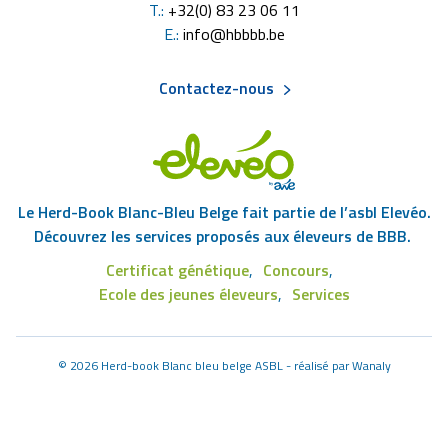
T.:
+32(0) 83 23 06 11
E.:
info@hbbbb.be
Contactez-nous
Menu
Pied
Le Herd-Book Blanc-Bleu Belge fait partie de l’asbl Elevéo.
de
Découvrez les services proposés aux éleveurs de BBB.
Certificat génétique
Concours
page
Footer
Ecole des jeunes éleveurs
Services
Eleveo
©
2026 Herd-book Blanc bleu belge ASBL - réalisé par
Wanaly