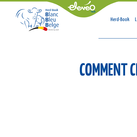
Naviga
Herd-Book
L
princip
Fil
COMMENT CH
d'Ariane