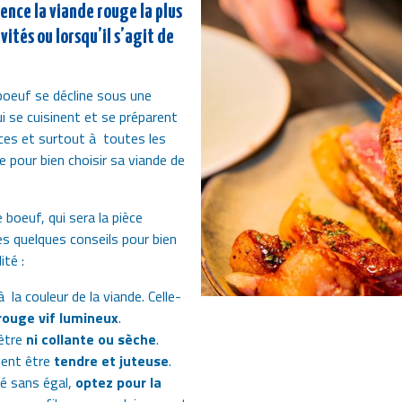
ence la viande rouge la plus
nvités ou lorsqu’il s’agit de
boeuf se décline sous une
i se cuisinent et se préparent
ces et surtout à toutes les
 pour bien choisir sa viande de
boeuf, qui sera la pièce
s quelques conseils pour bien
ité :
 la couleur de la viande. Celle-
 rouge vif lumineux
.
 être
ni collante ou sèche
.
ment être
tendre et juteuse
.
té sans égal,
optez pour la