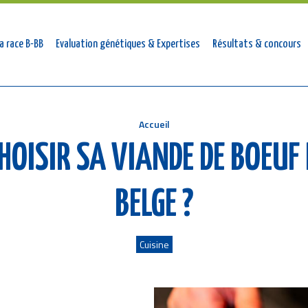
tion
a race B-BB
Evaluation génétiques & Expertises
Résultats & concours
ale
Accueil
OISIR SA VIANDE DE BOEUF
BELGE ?
Cuisine