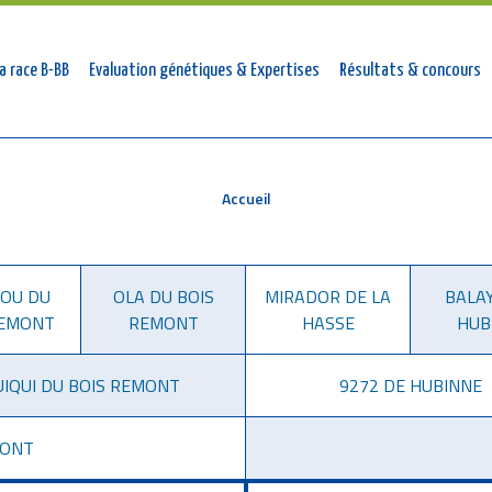
tion
a race B-BB
Evaluation génétiques & Expertises
Résultats & concours
ale
Accueil
OU DU
OLA DU BOIS
MIRADOR DE LA
BALA
REMONT
REMONT
HASSE
HUB
UIQUI DU BOIS REMONT
9272 DE HUBINNE
MONT