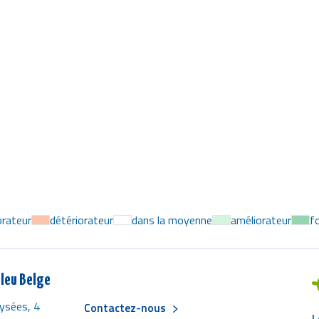
orateur
détériorateur
dans la moyenne
améliorateur
f
leu Belge
ysées, 4
Contactez-nous
L