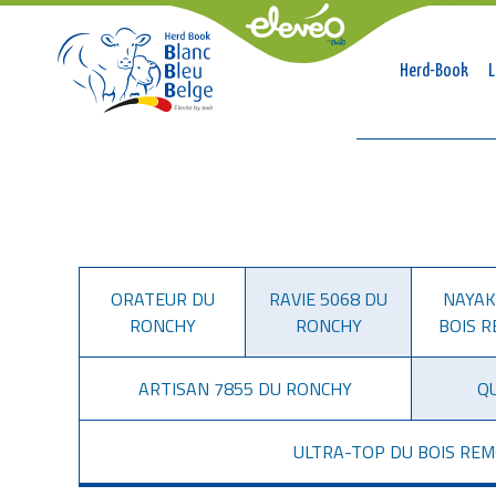
Naviga
Herd-Book
L
princip
Fil
d'Ariane
ORATEUR DU
RAVIE 5068 DU
NAYAK
RONCHY
RONCHY
BOIS 
ARTISAN 7855 DU RONCHY
Q
ULTRA-TOP DU BOIS RE