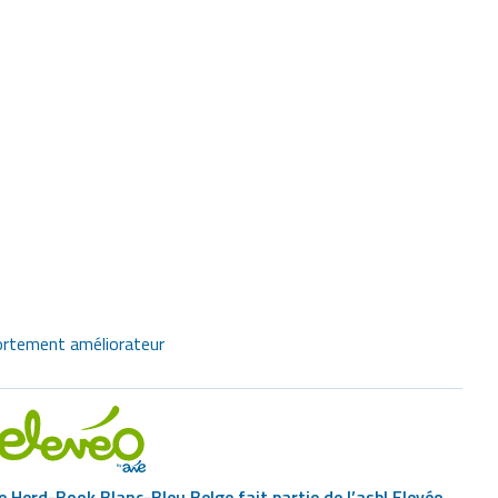
ortement améliorateur
e Herd-Book Blanc-Bleu Belge fait partie de l’asbl Elevéo.