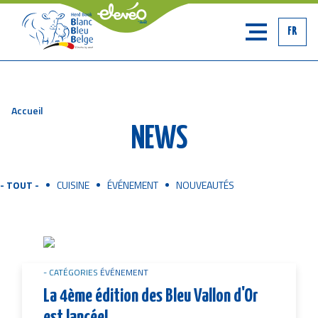
FR
Accueil
Fil
NEWS
d'Ariane
- TOUT -
CUISINE
ÉVÉNEMENT
NOUVEAUTÉS
Image
CATÉGORIES
ÉVÉNEMENT
La 4ème édition des Bleu Vallon d'Or
est lancée!