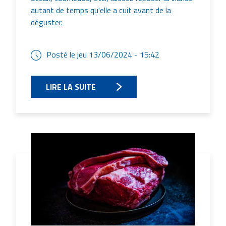
autant de temps qu'elle a cuit avant de la
déguster.
Posté le
jeu 13/06/2024 - 15:42
LIRE LA SUITE
Image