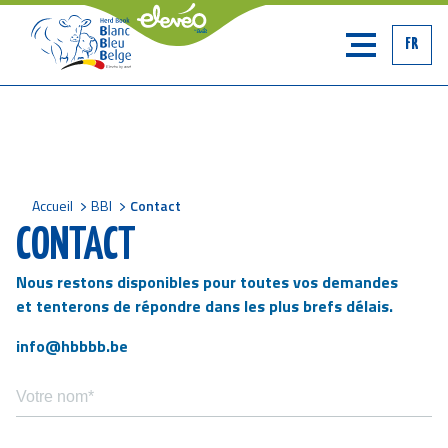
FR
Accueil
BBI
Contact
Fil
CONTACT
Nous restons disponibles pour toutes vos demandes
d'Ariane
et tenterons de répondre dans les plus brefs délais.
info@hbbbb.be
VOTRE
NOM
VOTRE